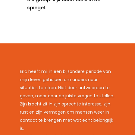
spiegel.
Eric heeft mij in een bijzondere periode van
mijn leven geholpen om anders naar
situaties te kijken. Niet door antwoorden te
geven, maar door de juiste vragen te stellen.
Zijn kracht zit in zijn oprechte interesse, zijn
rust en zijn vermogen om mensen weer in
contact te brengen met wat echt belangrijk
is.