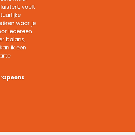
luistert, voelt
uurlijke
eëren waar je
oor iedereen
er balans,
 kan ik een
arte
 ‘Opeens