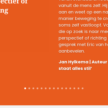
vanuit de mens zelf. Hij 
aan en weet op een nat
manier beweging te cr
soms zelf vastloopt. V
die op zoek is naar me
perspectief of richting
gesprek met Eric van h
aanbevelen.
Jan Hylkema | Auteur
staat alles stil’