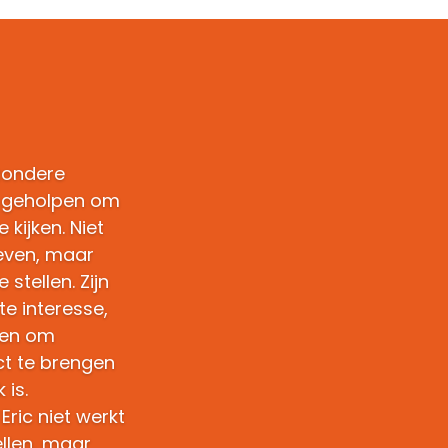
jzondere
n geholpen om
 kijken. Niet
even, maar
 stellen. Zijn
hte interesse,
ogen om
t te brengen
 is.
Eric niet werkt
llen, maar