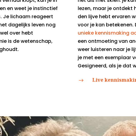
n verhaal klopt, kun je in
net als met skiën: je ku
en en weet je instinctief
lezen, maar je ontdekt 
s. Je lichaam reageert
den lijve hebt ervaren 
het dagelijks leven nog
voor je kan betekenen.
 wel over hebt
unieke kennismaking 
ie is de wetenschap,
een ontmoeting van ande
ighoudt.
weer luisteren naar je li
je met een exemplaar v
Gesigneerd, als je dat wi
Live kennismaki
$