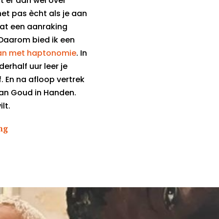
nt er dan wel over
het pas ècht als je aan
wat een aanraking
 Daarom bied ik een
aan met haptonomie
. In
rhalf uur leer je
jf. En na afloop vertrek
an Goud in Handen.
lt.
ng