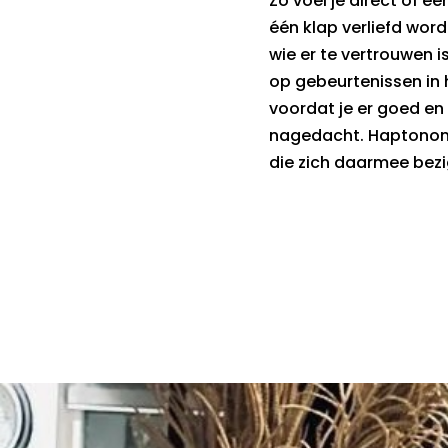
Zo voel je direct of ee
één klap verliefd word
wie er te vertrouwen i
op gebeurtenissen in 
voordat je er goed en
nagedacht. Haptonom
die zich daarmee bez