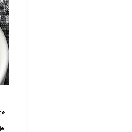
wie
je