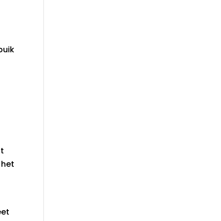
buik
n
it
 het
eet