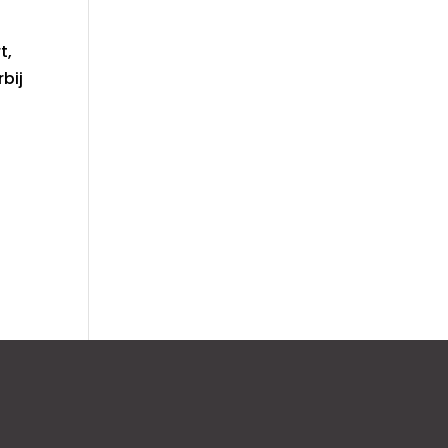
t,
bij