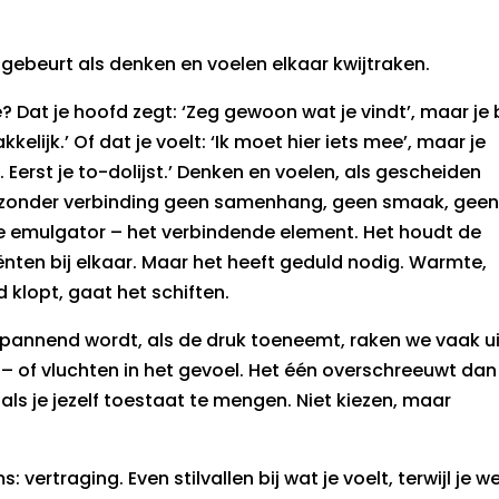
er gebeurt als denken en voelen elkaar kwijtraken.
Dat je hoofd zegt: ‘Zeg gewoon wat je vindt’, maar je 
kelijk.’ Of dat je voelt: ‘Ik moet hier iets mee’, maar je
. Eerst je to-dolijst.’ Denken en voelen, als gescheiden
r zonder verbinding geen samenhang, geen smaak, gee
 de emulgator – het verbindende element. Het houdt de
nten bij elkaar. Maar het heeft geduld nodig. Warmte,
d klopt, gaat het schiften.
et spannend wordt, als de druk toeneemt, raken we vaak u
– of vluchten in het gevoel. Het één overschreeuwt dan
als je jezelf toestaat te mengen. Niet kiezen, maar
vertraging. Even stilvallen bij wat je voelt, terwijl je w